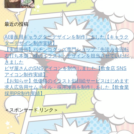
最近の投稿
AI漫画用キャラクターデザインを制作しました【キャラク
ターデザイン制作実績】
【実績報告】パチンコグッズ専門ショップ「先読み全回転
右打ち本舗」様のイラスト・デザインを担当させていただ
きました
ピザ屋さんのSNSアイコンを制作しました【飲食店 SNS
アイコン制作実績】
【お知らせ】低価格のイラスト似顔絵サービスはじめます
求人広告用サムネイル・採用漫画を制作しました【飲食業
採用PR制作実績】
＜スポンサード リンク＞