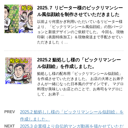
2025.７ リピーター様のビックリマンシー
ル風似顔絵を制作させていただきました
以前より何度かぎ利用いただいているリピーター様
より、「ビックリマンシール風似顔絵」の別バージ
ョンと新規デザインのご依頼でした。 今回も、現物
印刷（表面特殊加工）＆現物発送まで手配させてい
ただきました（ …
2025.2 鮨処しし様の「ビックリマンシー
ル似顔絵」を作成しました。
鮨処しし様の配布用「ビックリマンシール似顔絵」
を作成させていただきました。 お店の大将とお弟子
さんが一緒になった日本風のデザインです。 マグロ
料理が美味しいお店とのことで、お寿司をマグロに
して、お弟子 …
PREV
2025.2 鮨処しし様の「ビックリマンシール似顔絵」を
作成しました。
NEXT
2025.3 企業様より自伝的マンガ動画を描かせていただ