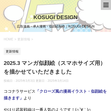
KOSUGI DESIGN
広告漫画・求人漫画・似顔絵制作｜KOSUGI DESIGN
HOME
>
更新情報
>
更新情報
2025.3 マンガ似顔絵（スマホサイズ用）
を描かせていただきました
投稿日：2025年3月3日 更新日：
2025年3月14日
ココナラサービス
「クローズ風の漫画イラスト・似顔絵を
描きます」
より
やはり武装戦線は一番人気のようです！(∩´∀｀)∩