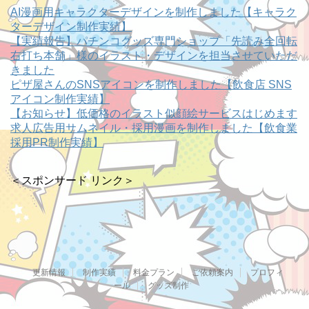
AI漫画用キャラクターデザインを制作しました【キャラク
ターデザイン制作実績】
【実績報告】パチンコグッズ専門ショップ「先読み全回転
右打ち本舗」様のイラスト・デザインを担当させていただ
きました
ピザ屋さんのSNSアイコンを制作しました【飲食店 SNS
アイコン制作実績】
【お知らせ】低価格のイラスト似顔絵サービスはじめます
求人広告用サムネイル・採用漫画を制作しました【飲食業
採用PR制作実績】
＜スポンサード リンク＞
更新情報
制作実績
料金プラン
ご依頼案内
プロフィ
ール
グッズ制作