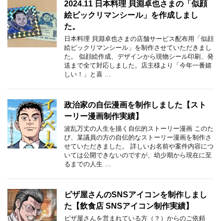
2024.11 日本料理 貝淵卓也さまの「似顔
絵ビックリマンシール」を作成しまし
た。
日本料理 貝淵卓也さまの店舗サービス配布用「似顔
絵ビックリマンシール」を制作させていただきまし
た。 似顔絵作成、デザインから現物シール印刷、発
送まで全て対応しました。店主様より「今年一番嬉
しい！」と喜 …
政治家の自伝漫画を制作しました【スト
ーリー漫画制作実績】
波乱万丈の人生を描く自伝的ストーリー漫画 このた
び、某議員の方の自伝的なストーリー漫画を制作さ
せていただきました。 詳しいお名前や案件内容につ
いては公開できないのですが、幼少期から現在に至
るまでの人生 …
ピザ屋さんのSNSアイコンを制作しまし
た【飲食店 SNSアイコン制作実績】
ピザ屋さんを営まれている方（？）からのご依頼