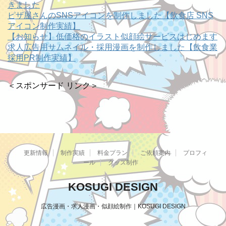
きました
ピザ屋さんのSNSアイコンを制作しました【飲食店 SNS
アイコン制作実績】
【お知らせ】低価格のイラスト似顔絵サービスはじめます
求人広告用サムネイル・採用漫画を制作しました【飲食業
採用PR制作実績】
＜スポンサード リンク＞
更新情報
制作実績
料金プラン
ご依頼案内
プロフィ
ール
グッズ制作
KOSUGI DESIGN
広告漫画・求人漫画・似顔絵制作｜KOSUGI DESIGN