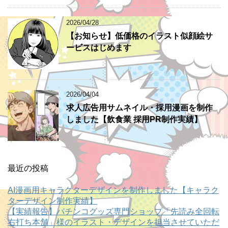
2026/04/28
【お知らせ】低価格のイラスト似顔絵サ
ービスはじめます
2026/04/04
求人広告用サムネイル・採用漫画を制作
しました【飲食業 採用PR制作実績】
最近の投稿
AI漫画用キャラクターデザインを制作しました【キャラク
ターデザイン制作実績】
【実績報告】パチンコグッズ専門ショップ「先読み全回転
右打ち本舗」様のイラスト・デザインを担当させていただ