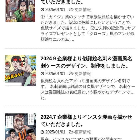
ていただきました。
2025/01/01
-
更新情報
①「カイジ」風のタッチで家族似顔絵を描かせてい
ただきました。記念に色紙にしたいということで、
色紙サイズで描きました。 ②ご夫婦の記念日にサプ
ライズプレゼントとして「クローズ」風のマンガ似
顔絵ウエルカム …
2024.9 企業様より似顔絵名刺＆漫画風名
刺ケースのデザイン、制作をしました。
2025/01/01
-
更新情報
似顔絵を入れたアメコミ漫画風のデザイン名刺で
す。 名刺裏面は雑誌の目次風デザインで、名刺ケー
スは漫画雑誌の表紙風という賑やかなデザインでし
た。
2024.7 企業様よりインスタ漫画を描かせ
ていただきました。
2025/01/01
-
更新情報
現在、インスタにてマンガ動画が公開中です。