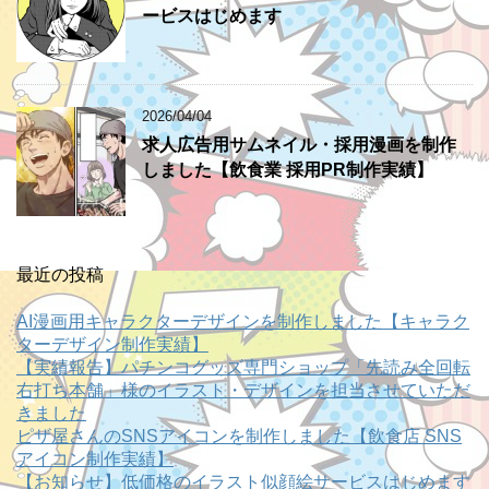
ービスはじめます
2026/04/04
求人広告用サムネイル・採用漫画を制作
しました【飲食業 採用PR制作実績】
最近の投稿
AI漫画用キャラクターデザインを制作しました【キャラク
ターデザイン制作実績】
【実績報告】パチンコグッズ専門ショップ「先読み全回転
右打ち本舗」様のイラスト・デザインを担当させていただ
きました
ピザ屋さんのSNSアイコンを制作しました【飲食店 SNS
アイコン制作実績】
【お知らせ】低価格のイラスト似顔絵サービスはじめます