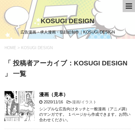
KOSUGI DESIGN
広告漫画・求人漫画・似顔絵制作｜KOSUGI DESIGN
HOME
>
KOSUGI DESIGN
「 投稿者アーカイブ：KOSUGI DESIGN
」 一覧
漫画（見本）
2020/11/16
-
漫画/イラスト
シンプルな広告向けタッチと一般漫画（アニメ調）
のマンガです。 １ページから作成できます。お問い
合わせください。